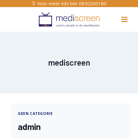
Voor meer info bel: 0850200180
Doorgaan
naar
inhoud
mediscreen
GEEN CATEGORIE
admin