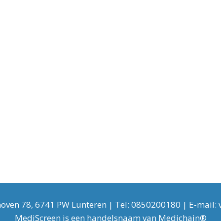
ven 78, 6741 PW Lunteren | Tel: 0850200180 | E- mail :
MediScreen is een handelsnaam van Medichain®