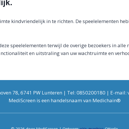
ijk.
mte kindvriendelijk in te richten. De speelelementen h
eze speelelementen terwijl de overige bezoekers in alle
ctionaliteit en uitstraling van uw wachtruimte en verhoo
ven 78, 6741 PW Lunteren | Tel: 0850200180 | E- mail :
MediScreen is een handelsnaam van Medichain®
© 2026 door MediScreen | Ontwerp
eYe-graphics
Otterlo